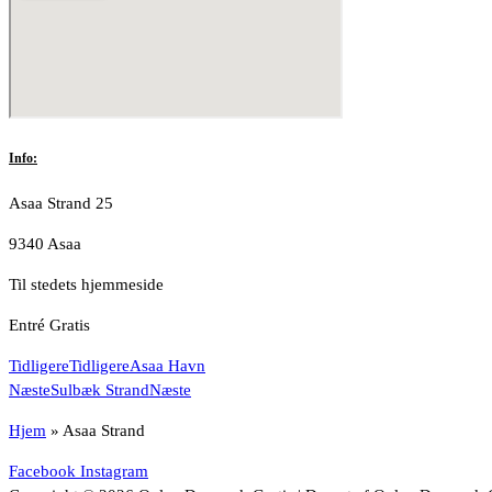
Info:
Asaa Strand 25
9340 Asaa
Til stedets hjemmeside
Entré Gratis
Tidligere
Tidligere
Asaa Havn
Næste
Sulbæk Strand
Næste
Hjem
»
Asaa Strand
Facebook
Instagram