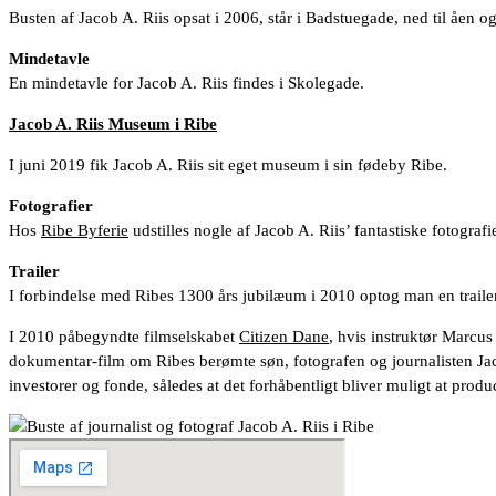
Busten af Jacob A. Riis opsat i 2006, står i Badstuegade, ned til åen o
Mindetavle
En mindetavle for Jacob A. Riis findes i Skolegade.
Jacob A. Riis Museum i Ribe
I juni 2019 fik Jacob A. Riis sit eget museum i sin fødeby Ribe.
Fotografier
Hos
Ribe Byferie
udstilles nogle af Jacob A. Riis’ fantastiske fotografi
Trailer
I forbindelse med Ribes 1300 års jubilæum i 2010 optog man en trailer
I 2010 påbegyndte filmselskabet
Citizen Dane
, hvis instruktør Marcu
dokumentar-film om Ribes berømte søn, fotografen og journalisten Jacob
investorer og fonde, således at det forhåbentligt bliver muligt at pro