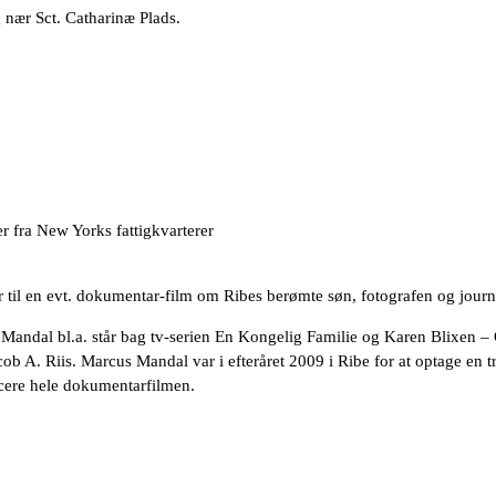
g nær Sct. Catharinæ Plads.
er fra New Yorks fattigkvarterer
 til en evt. dokumentar-film om Ribes berømte søn, fotografen og journ
s Mandal bl.a. står bag tv-serien En Kongelig Familie og Karen Blixen –
 A. Riis. Marcus Mandal var i efteråret 2009 i Ribe for at optage en tr
ducere hele dokumentarfilmen.