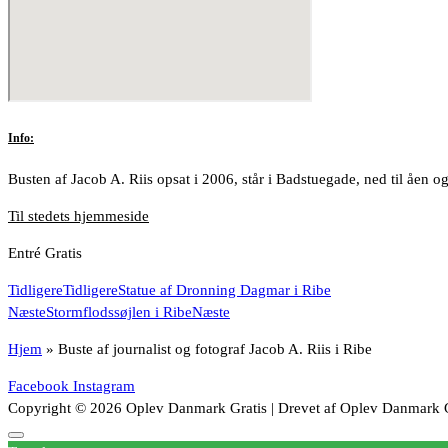
Info:
Busten af Jacob A. Riis opsat i 2006, står i Badstuegade, ned til åen o
Til stedets hjemmeside
Entré Gratis
Tidligere
Tidligere
Statue af Dronning Dagmar i Ribe
Næste
Stormflodssøjlen i Ribe
Næste
Hjem
»
Buste af journalist og fotograf Jacob A. Riis i Ribe
Facebook
Instagram
Copyright © 2026 Oplev Danmark Gratis | Drevet af Oplev Danmark G