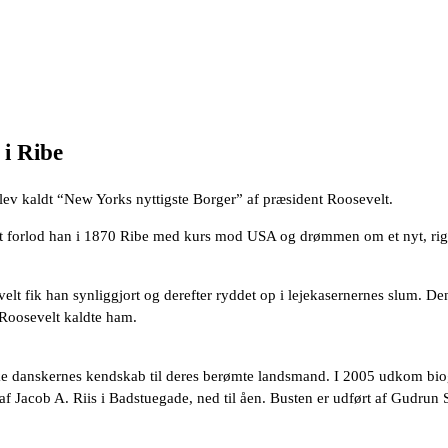
 i Ribe
blev kaldt “New Yorks nyttigste Borger” af præsident Roosevelt.
et forlod han i 1870 Ribe med kurs mod USA og drømmen om et nyt, rigt l
t fik han synliggjort og derefter ryddet op i lejekasernernes slum. Den
Roosevelt kaldte ham.
tyrke danskernes kendskab til deres berømte landsmand. I 2005 udkom b
af Jacob A. Riis i Badstuegade, ned til åen. Busten er udført af Gudrun