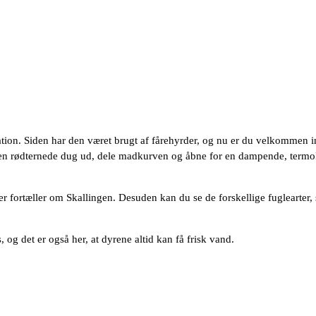
ion. Siden har den været brugt af fårehyrder, og nu er du velkommen ind
de den rødternede dug ud, dele madkurven og åbne for en dampende, ter
r fortæller om Skallingen. Desuden kan du se de forskellige fuglearter,
g det er også her, at dyrene altid kan få frisk vand.