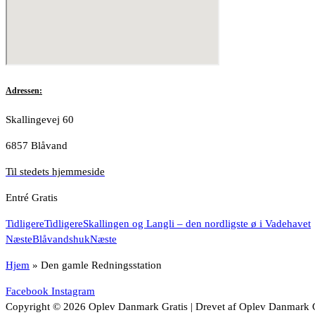
Adressen:
Skallingevej 60
6857 Blåvand
Til stedets hjemmeside
Entré Gratis
Tidligere
Tidligere
Skallingen og Langli – den nordligste ø i Vadehavet
Næste
Blåvandshuk
Næste
Hjem
»
Den gamle Redningsstation
Facebook
Instagram
Copyright © 2026 Oplev Danmark Gratis | Drevet af Oplev Danmark G