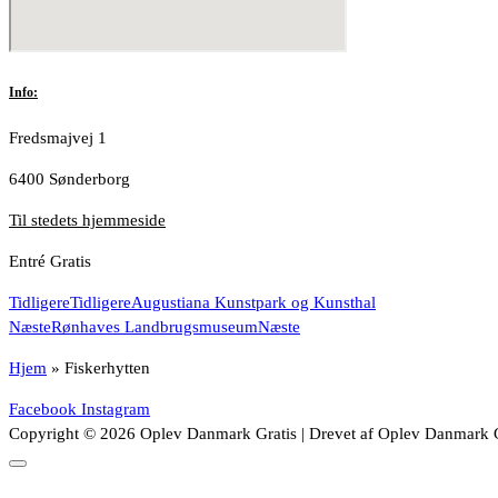
Info:
Fredsmajvej 1
6400 Sønderborg
Til stedets hjemmeside
Entré Gratis
Tidligere
Tidligere
Augustiana Kunstpark og Kunsthal
Næste
Rønhaves Landbrugsmuseum
Næste
Hjem
»
Fiskerhytten
Facebook
Instagram
Copyright © 2026 Oplev Danmark Gratis | Drevet af Oplev Danmark G