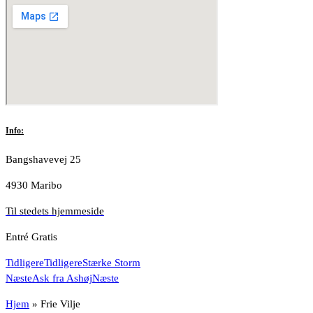
Info:
Bangshavevej 25
4930 Maribo
Til stedets hjemmeside
Entré Gratis
Tidligere
Tidligere
Stærke Storm
Næste
Ask fra Ashøj
Næste
Hjem
»
Frie Vilje