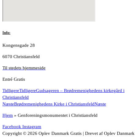
Info:
Kongensgade 28
6070 Christiansfeld
Til stedets hjemmeside
Entré Gratis
Tidligere
Tidligere
Gudsageren – Brødremenighedens kirkegård i
Christiansfeld
Næste
Brødremenighedens Kirke i Christiansfeld
Næste
Hjem
»
Genforeningsmonumentet i Christiansfeld
Facebook
Instagram
Copyright © 2026 Oplev Danmark Gratis | Drevet af Oplev Danmark