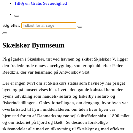
Tilføj en Gratis Seværdighed
Søg efter:
Skælskør Bymuseum
På gågaden i Skælskør, tæt ved havnen og skibet Skjelskør V, ligger
den fredede røde renæssancebygning, som er opkaldt efter Peder
Reedtz’s, der var lensmand på Antvorskov Slot.
Der er ingen tvivl om at Skælskørs status som havneby har præget
byen og på museet vises bl.a. livet i den gamle købstad herunder
byens udvikling som handels- søfarts og fiskerby i søfart- og
fiskeriudstillingen. Oplev fortællingen, om dengang, hvor byen var
overfartssted til Fyn i middelalderen, om tiden hvor byen var
hjemsted for en af Danmarks største sejlskibsflåder sidst i 1800 tallet
og om fiskeriet på Fjord og Bælt. Se desuden forskellige
skibsmodeler alle med en tilknytning til Skælskør og med effekter