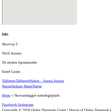
Info:
Skovvej 5
5610 Assens
Til stedets hjemmeside
Entré Gratis
Tidligere
Tidligere
Pulsen – Arena Assens
Næste
Helnæs Made
Næste
Hjem
»
Skovanlægget naturlegeplads
Facebook
Instagram
Copyright © 2026 Oplev Danmark Gratis | Drevet af Oplev Danmark G