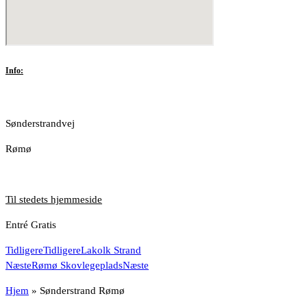
Info:
Sønderstrandvej
Rømø
Til stedets hjemmeside
Entré Gratis
Tidligere
Tidligere
Lakolk Strand
Næste
Rømø Skovlegeplads
Næste
Hjem
»
Sønderstrand Rømø