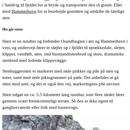
i Sandvig til fjeldet for at bryde og transportere den rå granit. Eller
mod
Hammerhavn
for at bearbejde granitten og udskibe de færdige
sten.
Her går ruten
Stien er en rundtur og forbinder Osandbugten i øst og Hammerhavn i
vest, og undervejs fører to sløjfer op i fjeldet til sprækkedale, sletter,
klipper, vandløb, søer, små husmandsstenbrud og store, dramatiske
stenbrud med lodrette klippevægge.
Stenhuggerstien er markeret med røde prikker og pile på sten og
træer, samt med røde piktogrammer på pæle. Det anbefales at gå
stien mod uret, og det er også den vej, markeringens pile anviser.
Stien udgør en ca. 5,5 kilometer lang rundtur, som flere steder fører
gennem svært fremkommeligt terræn. Så den er ikke egnet til
gangbesværede eller folk med barnevogn.