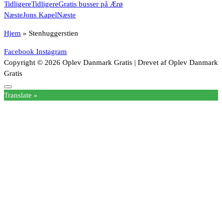
Tidligere
Tidligere
Gratis busser på Ærø
Næste
Jons Kapel
Næste
Hjem
»
Stenhuggerstien
Facebook
Instagram
Copyright © 2026 Oplev Danmark Gratis | Drevet af Oplev Danmark
Gratis
Translate »