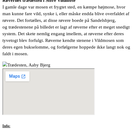
Røvernes trædesten i Store Vildmose
I gamle dage var mosen et frygtet sted, en kæmpe højmose, hvor
man kunne fare vild, synke i, eller måske endda blive overfaldet af
røvere. Det fortælles, at disse røvere boede på Sandelsbjerg,
og trædestenene på billedet er lagt af røverne efter et meget snedigt
system. Det skete nemlig engang imellem, at røverne efter deres
tyvetogt blev forfulgt. Røverne kendte stenene i Vildmosen som
deres egen bukselomme, og forfølgerne hoppede ikke langt nok og
faldt i mosen.
Info: