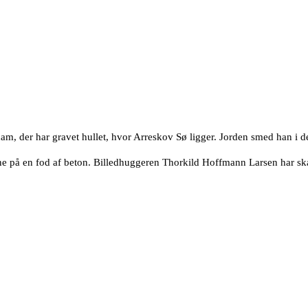
r ham, der har gravet hullet, hvor Arreskov Sø ligger. Jorden smed han i 
ene på en fod af beton. Billedhuggeren Thorkild Hoffmann Larsen har ska