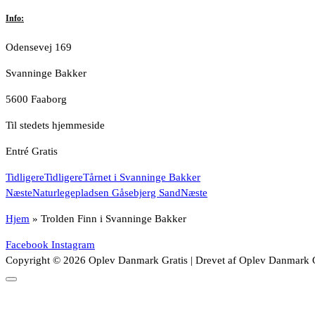
Info:
Odensevej 169
Svanninge Bakker
5600 Faaborg
Til stedets hjemmeside
Entré Gratis
Tidligere
Tidligere
Tårnet i Svanninge Bakker
Næste
Naturlegepladsen Gåsebjerg Sand
Næste
Hjem
»
Trolden Finn i Svanninge Bakker
Facebook
Instagram
Copyright © 2026 Oplev Danmark Gratis | Drevet af Oplev Danmark G