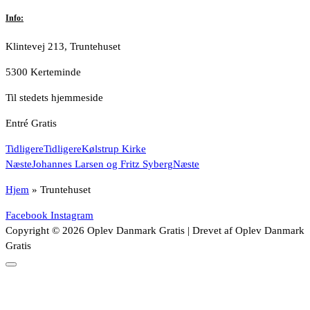
Info:
Klintevej 213, Truntehuset
5300 Kerteminde
Til stedets hjemmeside
Entré Gratis
Tidligere
Tidligere
Kølstrup Kirke
Næste
Johannes Larsen og Fritz Syberg
Næste
Hjem
»
Truntehuset
Facebook
Instagram
Copyright © 2026 Oplev Danmark Gratis | Drevet af Oplev Danmark
Gratis