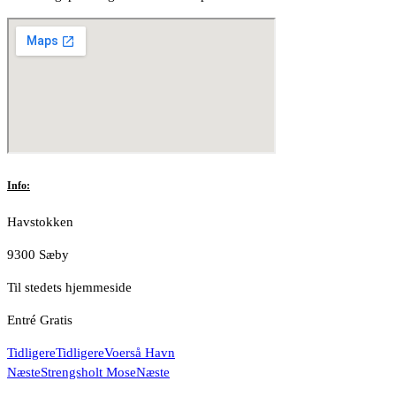
Info:
Havstokken
9300 Sæby
Til stedets hjemmeside
Entré Gratis
Tidligere
Tidligere
Voerså Havn
Næste
Strengsholt Mose
Næste