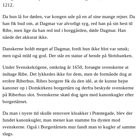
1212.
Da hun lå for døden, var kongen ude på en af sine mange rejser. Da
han fik bud om, at Dagmar var alvorligt syg, red han på sin hest til
Ribe, men lige da han red ind i borggården, døde Dagmar. Han
nåede det akkurat ikke.
Danskerne holdt meget af Dagmar, fordi hun ikke blot var smuk;
men også mild og god. Der står en statue af hende på Slotsbanken.
Under Svenskekrigene, omkring år 1650, forsøgte svenskerne at
indtage Ribe. Det lykkedes ikke for dem, men de formåede dog at
erobre Riberhus. Ribes borgere fik da den idé, at de kunne hejse
kanoner op i Domkirkens borgertårn og derfra beskyde svenskerne
på Riberhus slot. Svenskerne skød dog igen med kanonkugler efter
borgertårnet.
Da man i nyere tid skulle renovere kloakker i Præstegade, blev der
fundet kanonkugler, man mener kan stamme fra dysten mod
svenskerne. Også i Borgertårnets mur fandt man to kugler af samme
slags.