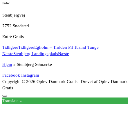
Info:
Stenbjergvej
7752 Snedsted
Entré Gratis
Tidligere
Tidligere
Egholm – Trolden Pil Tusind Tunge
Næste
Stenbjerg Landingsplads
Næste
Hjem
»
Stenbjerg Sømærke
Facebook
Instagram
Copyright © 2026 Oplev Danmark Gratis | Drevet af Oplev Danmark
Gratis
Translate »